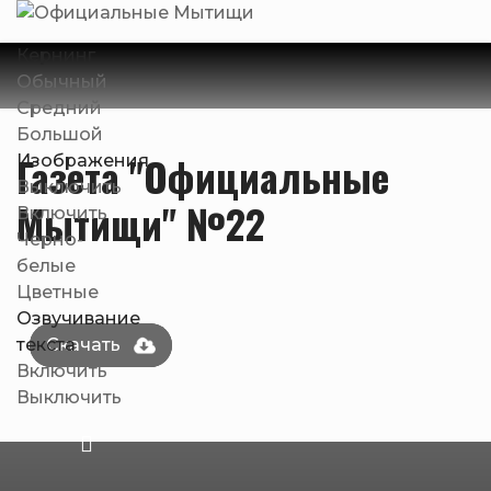
Кернинг
Обычный
Средний
Большой
Газета "Официальные
Изображения
Выключить
Мытищи" №22
Включить
Черно-
белые
Цветные
Озвучивание
текста
Включить
Выключить