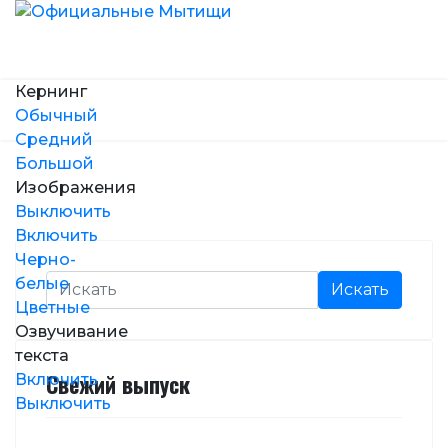
Кернинг
Обычный
Средний
Большой
Изображения
Выключить
Включить
Черно-
белые
Искать
Цветные
Озвучивание
текста
Свежий выпуск
Включить
Выключить