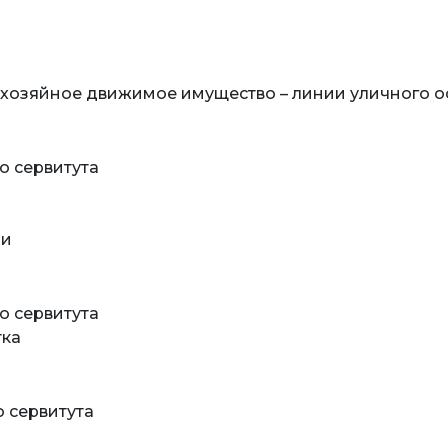
хозяйное движимое имущество – линии уличного о
о сервитута
ми
о сервитута
тка
о сервитута