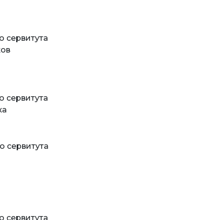
о сервитута
ков
о сервитута
ка
о сервитута
о сервитута