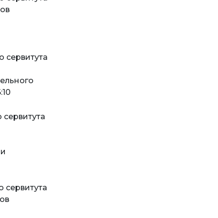
ков
о сервитута
й
мельного
:10
о сервитута
ми
о сервитута
ков