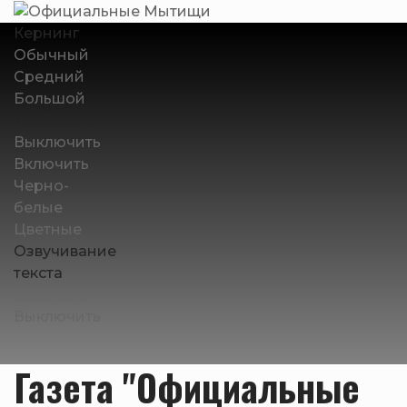
Кернинг
Обычный
Средний
Большой
Изображения
Выключить
Включить
Черно-
белые
Цветные
Озвучивание
текста
Включить
Выключить
Газета "Официальные