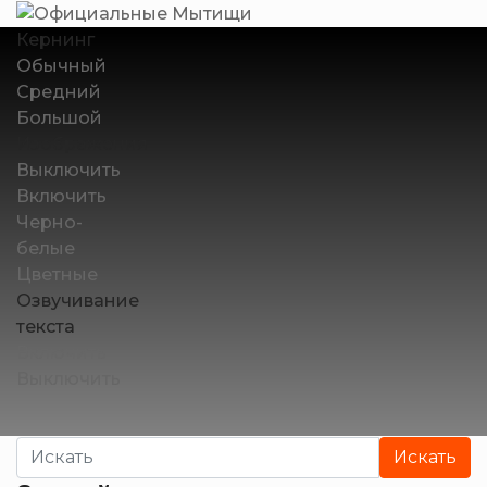
Кернинг
Обычный
Средний
Большой
Изображения
Выключить
Включить
Черно-
белые
Цветные
Озвучивание
текста
Включить
Выключить
Искать